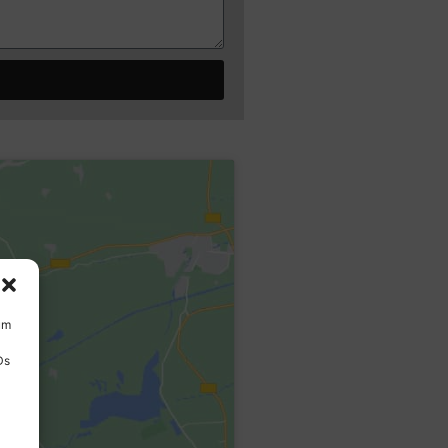
um
Ds