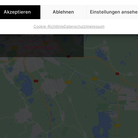
Akzeptieren
Ablehnen
Einstellungen anseh
licke auf "Ich stimme zu", um Google maps
Cookie-Richtlinie
Datenschutz
Impressum
zu aktivieren
Cookie-Richtlinie
Ich stimme zu