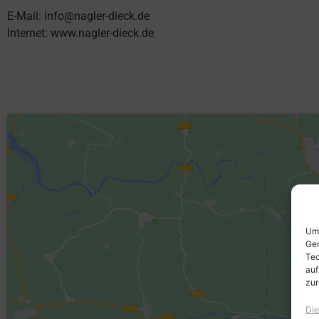
E-Mail:
info@nagler-dieck.de
Internet: www.nagler-dieck.de
Um 
Ger
Tec
auf
zur
Die