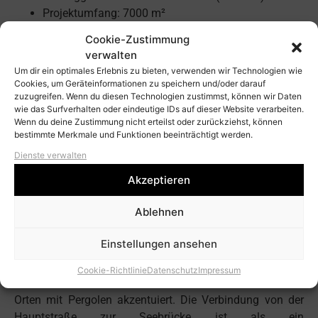
Projektumfang: 7000 m²
Leistungsumfang: Leistungsphasen 1-9
Cookie-Zustimmung
Partner: DEGAT Planungsgesellschaft, Cottbus
verwalten
Um dir ein optimales Erlebnis zu bieten, verwenden wir Technologien wie
Die neue Strandpromenade von Koserow verbindet in
Cookies, um Geräteinformationen zu speichern und/oder darauf
eigener Qualität und in Teilen auch neuer Lage die
zuzugreifen. Wenn du diesen Technologien zustimmst, können wir Daten
wie das Surfverhalten oder eindeutige IDs auf dieser Website verarbeiten.
wichtigsten Orte Koserows am Strand. Der
Wenn du deine Zustimmung nicht erteilst oder zurückziehst, können
Seebrückenvorplatz wird zum Bindeglied der neuen
bestimmte Merkmale und Funktionen beeinträchtigt werden.
Promenade, welche beidseitig der bestehenden Seebrücke
Dienste verwalten
als formales Element eingeordnet wird. Als zentrales
Akzeptieren
Element verknüpft er die einzelnen Teilbereiche
(Anbindung an den Ort, Salzhütten, Restaurant,
Ablehnen
Seebrücke, Spielplatz). Er ist gleichermaßen Treffpunkt,
Aufenthaltsort am Wasser und Eventfläche. Über die
Einstellungen ansehen
barrierefrei gestaltete Promenade am Steilufer erreicht
man den Platz am Kiek Över. Die unterschiedlichen
Cookie-Richtlinie
Datenschutz
Impressum
Ausblicke auf die Ostsee werden an den verschiedenen
Orten mit Pergolen akzentuiert. Die Verbindung von der
Hauptstraße zur Seebrücke ist als ein