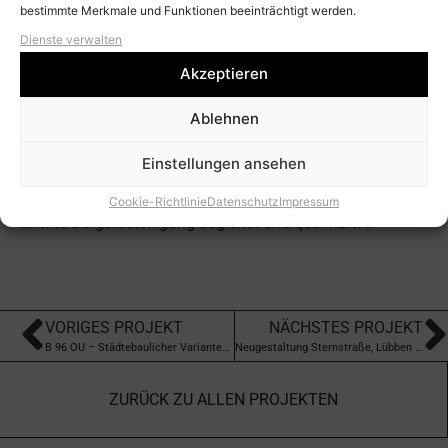
bestimmte Merkmale und Funktionen beeinträchtigt werden.
Der städtebauliche Rahmenplan betrachtet den
Dienste verwalten
landschaftlich reizvollen und touristisch attraktiven
Akzeptieren
Bereich der Woltersdorfer Schleuse. Es werden Vorschläge
für eine bauliche, freiräumliche und infrastrukturelle
Ablehnen
Entwicklung dieses Bereiches aufgezeigt.
Konkretisierungen erfolgen für den Freiraum zwischen
Einstellungen ansehen
dem Flakensee und dem Mühlenteich sowie für das
Ortsbild der Schleusenstraße. Das Projekt wird durch eine
Cookie-Richtlinie
Datenschutz
Impressum
direkte Bürgerbeteiligung begleitet und qualifiziert.
VORIGES PROJEKT
NÄCHSTES PROJEKT
B 96 OU – Städtebaulicher Variantenvergleich, Fürstenberg (Havel)
Neugestaltung Sternstraße, Lübben (Spreewald)
ZURÜCK ZU ALLEN PROJEKTEN