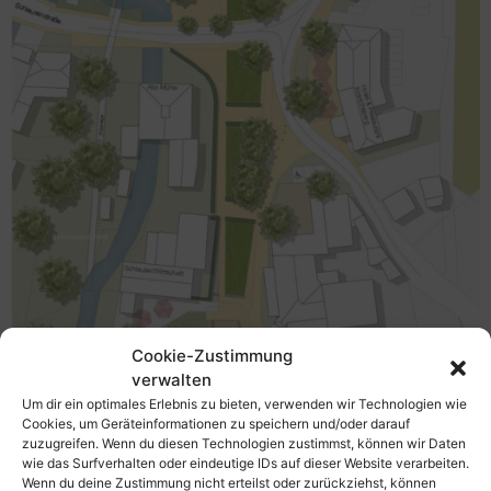
Cookie-Zustimmung
verwalten
Jahr & Ort: 2019 – 2020, Woltersdorf
Um dir ein optimales Erlebnis zu bieten, verwenden wir Technologien wie
Auftraggeber: Gemeinde Woltersdorf
Cookies, um Geräteinformationen zu speichern und/oder darauf
zuzugreifen. Wenn du diesen Technologien zustimmst, können wir Daten
Projektumfang: 9 ha
wie das Surfverhalten oder eindeutige IDs auf dieser Website verarbeiten.
Leistungsumfang: Städtebaulicher Rahmenplan
Wenn du deine Zustimmung nicht erteilst oder zurückziehst, können