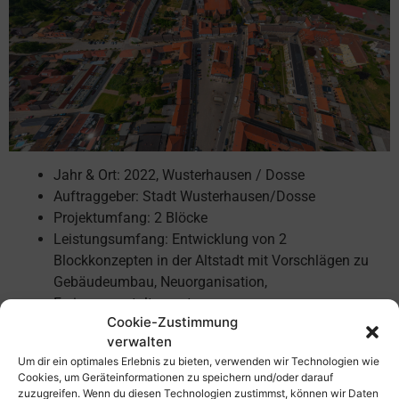
Jahr & Ort: 2022, Wusterhausen / Dosse
Auftraggeber: Stadt Wusterhausen/Dosse
Projektumfang: 2 Blöcke
Leistungsumfang: Entwicklung von 2
Blockkonzepten in der Altstadt mit Vorschlägen zu
Gebäudeumbau, Neuorganisation,
Freiraumgestaltung etc.
Cookie-Zustimmung
verwalten
Bezogen auf die Besonderheiten der beiden Baufelder
Um dir ein optimales Erlebnis zu bieten, verwenden wir Technologien wie
werden 2 auf die jeweilige Situation angepasste
Cookies, um Geräteinformationen zu speichern und/oder darauf
Blockentwicklungskonzepte erstellt. Im Quartier „Grüne
zuzugreifen. Wenn du diesen Technologien zustimmst, können wir Daten