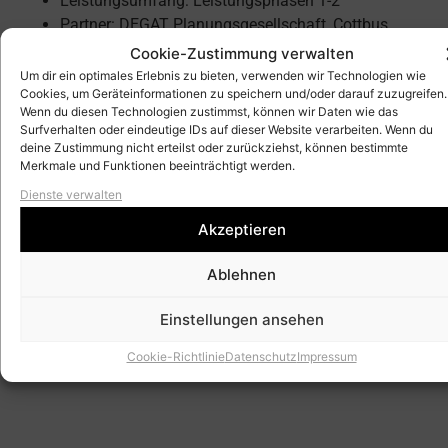
Leistungsumfang: Leistungsphasen 1-2
Partner: DEGAT Planungsgesellschaft, Cottbus
Cookie-Zustimmung verwalten
In Umsetzung des Integrierten
Um dir ein optimales Erlebnis zu bieten, verwenden wir Technologien wie
Verkehrsentwicklungskonzeptes (IVK) der Gemeinde
Cookies, um Geräteinformationen zu speichern und/oder darauf zuzugreifen.
Wenn du diesen Technologien zustimmst, können wir Daten wie das
Kleinmachnow sollen einzelne räumliche
Surfverhalten oder eindeutige IDs auf dieser Website verarbeiten. Wenn du
Handlungsschwerpunkte konkret beplant werden. Für die
deine Zustimmung nicht erteilst oder zurückziehst, können bestimmte
Bereiche Zehlendorfer Damm / Thomas-Müntzer-Damm
Merkmale und Funktionen beeinträchtigt werden.
und Karl-Marx-Allee / OdF-Platz werden, ausgehend von
Dienste verwalten
einer umfangreichen Analyse, konkrete Vorschläge zur
Akzeptieren
Umgestaltung des Straßenraums sowie der Platzanlage
gemacht. Hierbei sind vor allem städtebauliche und
Ablehnen
verkehrliche Aspekte integriert zu betrachten.
Hauptaugenmerk liegt dabei auf der sicheren und
Einstellungen ansehen
akzeptierten Integration des Radverkehrs bei gleichzeitiger
Berücksichtigung des speziellen Ortsbildes.
Cookie-Richtlinie
Datenschutz
Impressum